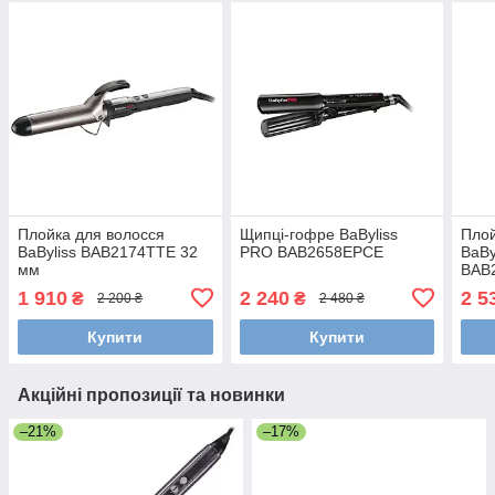
Плойка для волосся
Щипці-гофре BaByliss
Плой
BaByliss BAB2174TTE 32
PRO BAB2658EPCE
BaBy
мм
BAB
1 910
2 240
2 5
₴
₴
2 200 ₴
2 480 ₴
Купити
Купити
Акційні пропозиції та новинки
–21%
–17%