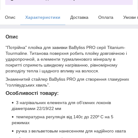
Опис
Характеристики
Доставка
Оплата
Умови 
Опис
"Потрійна" плойка для завивки BaByliss PRO серії Titanium-
Tourmaline. Титанова поверхня робить плойку довговічною і
ударопрочной, а елементи турмалинового мінералу в
покритті сприяють швидкому нагріванню, рівномірному
розподілу тепла і щадного впливу на волосся.
Знаменитий стайлер BaByliss PRO для створення гламурних
"голлівудських хвиль".
Особливості товару:
3 нагрівальних елемента для об'ємних локонів
діаметрами 22/19/22 мм
температурна регуляція від 140с до 220º С на 5
режимах
ручка з вельветовым нанесенням для надійного хвата