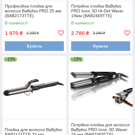
Професійна плойка для
Потрійна плойка BaByliss
волосся BaByliss PRO 25 мм
PRO Ionic 3D Hi-Def Waver
(BAB2173TTE)
19мм (BAB2469TTE)
В наявності
В наявності
1 870
2 780
₴
₴
2 200 ₴
3 240 ₴
Купити
Купити
–13%
–13%
Потрійна плойка для волосся
Плойка для волосся BaByliss
BaByliss PRO Ionic 3D Waver
BAB2174TTE 32 мм
16 мм (BAB2369TTE)