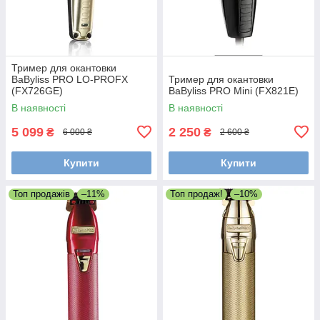
Тример для окантовки
BaByliss PRO LO-PROFX
Тример для окантовки
(FX726GE)
BaByliss PRO Mini (FX821E)
В наявності
В наявності
5 099
2 250
₴
₴
6 000 ₴
2 600 ₴
Купити
Купити
Топ продажів
–11%
Топ продаж!
–10%