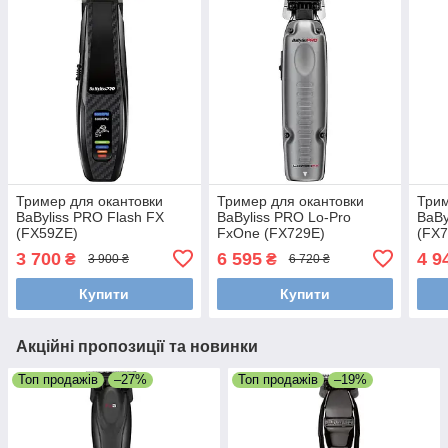
Тример для окантовки
Тример для окантовки
Трим
BaByliss PRO Flash FX
BaByliss PRO Lo-Pro
BaBy
(FX59ZE)
FxOne (FX729E)
(FX7
3 700
6 595
4 9
₴
₴
3 900 ₴
6 720 ₴
Купити
Купити
Акційні пропозиції та новинки
Топ продажів
–27%
Топ продажів
–19%