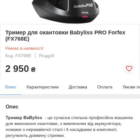
Тример для окантовки Babyliss PRO Forfex
(FX768E)
Немає в наявності
Код: FX768E
Роздріб
2 950
₴
Опис
Характеристики
Доставка
Оплата
Умови п
Опис
Тример BaByliss
- це сучасна стильна професійна машинка
для виконання окантовки, з живленням від акумулятора,
ножами з нержавіючої сталі і 4 насадками в комплекті,
регулюють довжину стрижки.