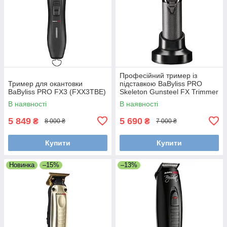
Професійний тример із
Тример для окантовки
підставкою BaByliss PRO
BaByliss PRO FX3 (FXX3TBE)
Skeleton Gunsteel FX Trimmer
(FX7870GSE)
В наявності
В наявності
5 849
5 690
₴
₴
8 000 ₴
7 000 ₴
Купити
Купити
Новинка
–15%
–13%