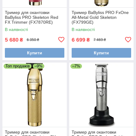
Тример для окантовки
Тример BaByliss PRO FxOne
BaByliss PRO Skeleton Red
All-Metal Gold Skeleton
FX Trimmer (FX7870RE)
(FX799GE)
В наявності
В наявності
5 680
6 699
₴
₴
6 350 ₴
7 469 ₴
Купити
Купити
Топ продажів
–9%
–7%
Тример для окантовки
Тример для окантовки