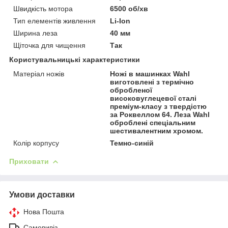
Швидкість мотора
6500 об/хв
Тип елементів живлення
Li-Ion
Ширина леза
40 мм
Щіточка для чищення
Так
Користувальницькі характеристики
Матеріал ножів
Ножі в машинках Wahl
виготовлені з термічно
обробленої
високовуглецевої сталі
преміум-класу з твердістю
за Роквеллом 64. Леза Wahl
оброблені спеціальним
шестивалентним хромом.
Колір корпусу
Темно-синій
Приховати
Умови доставки
Нова Пошта
Самовивіз