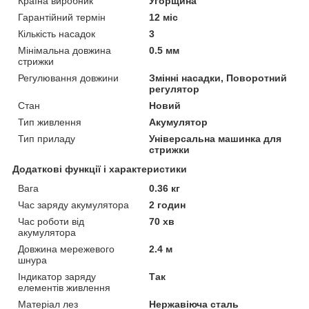
Країна виробник
Угорщина
Гарантійний термін
12 міс
Кількість насадок
3
Мінімальна довжина
0.5 мм
стрижки
Регулювання довжини
Змінні насадки, Поворотний
регулятор
Стан
Новий
Тип живлення
Акумулятор
Тип приладу
Універсальна машинка для
стрижки
Додаткові функції і характеристики
Вага
0.36 кг
Час заряду акумулятора
2 годин
Час роботи від
70 хв
акумулятора
Довжина мережевого
2.4 м
шнура
Індикатор заряду
Так
елементів живлення
Матеріал лез
Нержавіюча сталь