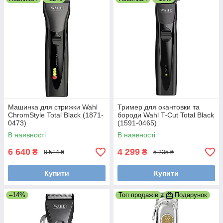
Машинка для стрижки Wahl
Тример для окантовки та
ChromStyle Total Black (1871-
бороди Wahl T-Cut Total Black
0473)
(1591-0465)
В наявності
В наявності
6 640
4 299
₴
₴
8 514 ₴
5 235 ₴
Купити
Купити
–14%
Топ продажів
Подарунок