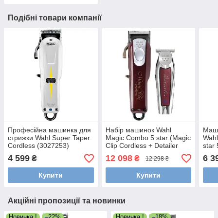
Подібні товари компанії
Професійна машинка для
Набір машинок Wahl
Маши
стрижки Wahl Super Taper
Magic Combo 5 star (Magic
Wahl
Cordless (3027253)
Clip Cordless + Detailer
star
Wide Cordless)
4 599
12 098
6 3
₴
₴
12 298 ₴
(3027252+08171-016)
Купити
Купити
Акційні пропозиції та новинки
Новинка !
–22%
Новинка !
–18%