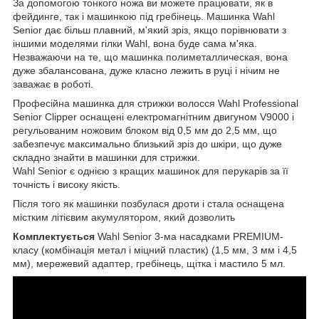
За допомогою тонкого ножа ви можете працювати, як в
фейдинге, так і машинкою під гребінець. Машинка Wahl
Senior дає більш плавний, м'який зріз, якщо порівнювати з
іншими моделями гілки Wahl, вона буде сама м'яка.
Незважаючи на те, що машинка полиметаллическая, вона
дуже збалансована, дуже класно лежить в руці і нічим не
заважає в роботі.
Професійна машинка для стрижки волосся Wahl Professional
Senior Clipper оснащені електромагнітним двигуном V9000 і
регульованим ножовим блоком від 0,5 мм до 2,5 мм, що
забезпечує максимально близький зріз до шкіри, що дуже
складно знайти в машинки для стрижки.
Wahl Senior є однією з кращих машинок для перукарів за її
точність і високу якість.
Після того як машинки позбулася дроти і стала оснащена
містким літієвим акумулятором, який дозволить
Комплектується
Wahl Senior 3-ма насадками PREMIUM-
класу (комбінація метал і міцний пластик) (1,5 мм, 3 мм і 4,5
мм), мережевий адаптер, гребінець, щітка і мастило 5 мл.