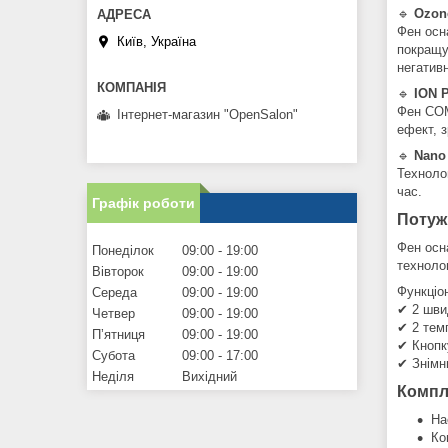
🔹
Ozone
Фен осн
Київ, Україна
покращу
негативн
🔹
ION 
Фен COM
Інтернет-магазин "OpenSalon"
ефект, 
🔹
Nano 
Технолог
час.
Графік роботи
Потужн
Фен осн
Понеділок
09:00
19:00
техноло
Вівторок
09:00
19:00
Функціо
Середа
09:00
19:00
✔ 2 шви
Четвер
09:00
19:00
✔ 2 тем
Пʼятниця
09:00
19:00
✔ Кнопк
Субота
09:00
17:00
✔ Знімн
Неділя
Вихідний
Компл
На
Ко