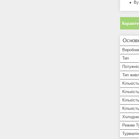
Ву
Характ
Основ
Виробни
Тип
Потужні
Тип жив
Кількіст
Кількіст
Кількіст
Кількіст
Холодни
Режим Т
Турмалін