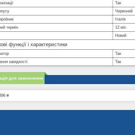
онізації
Так
рпусу
Червоний
иробник
Італія
ний термін
12 міс
Новий
ові функції і характеристики
ратор
Так
ання швидкості
Так
ція для замовлення
496 ₴