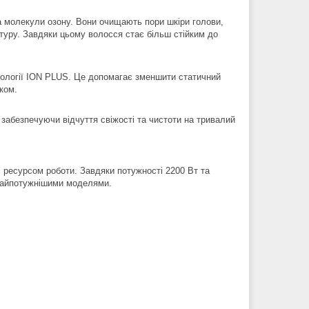
а молекули озону. Вони очищають пори шкіри голови,
туру. Завдяки цьому волосся стає більш стійким до
логії ION PLUS. Це допомагає зменшити статичний
ком.
и, забезпечуючи відчуття свіжості та чистоти на тривалий
ресурсом роботи. Завдяки потужності 2200 Вт та
 найпотужнішими моделями.