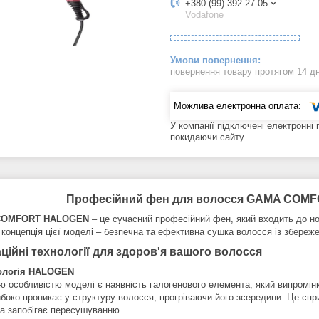
+380 (99) 392-27-05
Vodafone
повернення товару протягом 14 д
У компанії підключені електронні
покидаючи сайту.
Професійний фен для волосся GAMA COMF
COMFORT HALOGEN
– це сучасний професійний фен, який входить до н
концепція цієї моделі – безпечна та ефективна сушка волосся із збереже
ційні технології для здоров'я вашого волосся
ологія HALOGEN
ю особливістю моделі є наявність галогенового елемента, який випромі
ибоко проникає у структуру волосся, прогріваючи його зсередини. Це с
та запобігає пересушуванню.