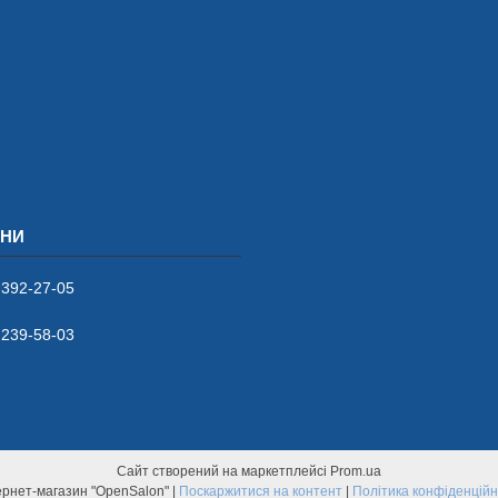
 392-27-05
 239-58-03
Сайт створений на маркетплейсі
Prom.ua
Інтернет-магазин "OpenSalon" |
Поскаржитися на контент
|
Політика конфіденційн