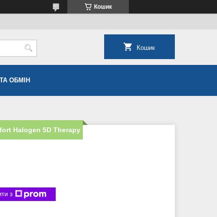
Кошик
Кошик
ТА ОБМІН
ort Halogen 5D Therapy
ти з