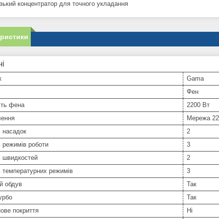
зький концентратор для точного укладання
еристики
ні
к
Gama
Фен
сть фена
2200 Вт
лення
Мережа 22
ь насадок
2
ь режимів роботи
3
ь швидкостей
2
ь температурних режимів
3
й обдув
Так
урбо
Так
ове покриття
Ні