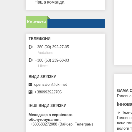
Наша команда
Контакти
+380 (99) 392-27-05
Vodafone
+380 (63) 239-58-03
Lifecell
opensalon@ukr.net
GAMA 
+380993922705
Головна 
Іннова
ІНШІ ВИДИ ЗВ'ЯЗКУ
🔹
Техн
Менеджер з сервісного
Головно
обслуговування
воно гл
+380683272988 (Вайбер, Телеграм)
вологи 