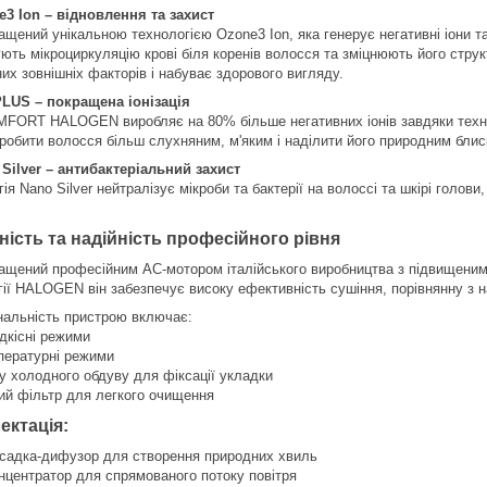
3 Ion – відновлення та захист
ащений унікальною технологією Ozone3 Ion, яка генерує негативні іони т
ють мікроциркуляцію крові біля коренів волосся та зміцнюють його струк
их зовнішніх факторів і набуває здорового вигляду.
PLUS – покращена іонізація
FORT HALOGEN виробляє на 80% більше негативних іонів завдяки техно
зробити волосся більш слухняним, м'яким і наділити його природним блис
Silver – антибактеріальний захист
ія Nano Silver нейтралізує мікроби та бактерії на волоссі та шкірі голов
ість та надійність професійного рівня
ащений професійним AC-мотором італійського виробництва з підвищеним 
гії HALOGEN він забезпечує високу ефективність сушіння, порівнянну з
нальність пристрою включає:
дкісні режими
пературні режими
у холодного обдуву для фіксації укладки
ий фільтр для легкого очищення
ектація:
садка-дифузор для створення природних хвиль
нцентратор для спрямованого потоку повітря