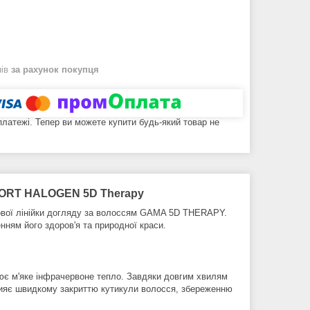
нів
за рахунок покупця
 платежі. Тепер ви можете купити будь-який товар не
ORT HALOGEN 5D Therapy
ової лінійки догляду за волоссям GAMA 5D THERAPY.
нням його здоров'я та природної краси.
нює м'яке інфрачервоне тепло. Завдяки довгим хвилям
прияє швидкому закриттю кутикули волосся, збереженню