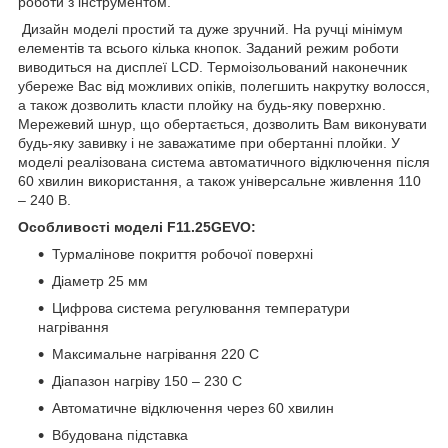
роботи з інструментом.
Дизайн моделі простий та дуже зручний. На ручці мінімум
елементів та всього кілька кнопок. Заданий режим роботи
виводиться на дисплеї LCD. Термоізольований наконечник
убереже Вас від можливих опіків, полегшить накрутку волосся,
а також дозволить класти плойку на будь-яку поверхню.
Мережевий шнур, що обертається, дозволить Вам виконувати
будь-яку завивку і не заважатиме при обертанні плойки. У
моделі реалізована система автоматичного відключення після
60 хвилин використання, а також універсальне живлення 110
– 240 В.
Особливості моделі F11.25GEVO:
Турмалінове покриття робочої поверхні
Діаметр 25 мм
Цифрова система регулювання температури
нагрівання
Максимальне нагрівання 220 C
Діапазон нагріву 150 – 230 C
Автоматичне відключення через 60 хвилин
Вбудована підставка