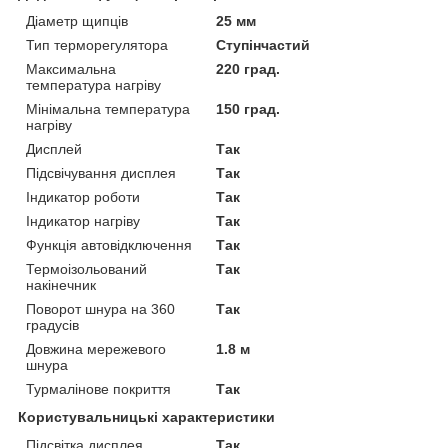
Діаметр щипців
25 мм
Тип терморегулятора
Ступінчастий
Максимальна
220 град.
температура нагріву
Мінімальна температура
150 град.
нагріву
Дисплей
Так
Підсвічування дисплея
Так
Індикатор роботи
Так
Індикатор нагріву
Так
Функція автовідключення
Так
Термоізольований
Так
накінечник
Поворот шнура на 360
Так
градусів
Довжина мережевого
1.8 м
шнура
Турмалінове покриття
Так
Користувальницькі характеристики
Підсвітка дисплея
Так