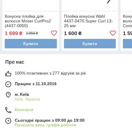
Конусна плойка для
Плойка конусна Wahl
Кону
волосся Moser CurlPro2
4437-0470 Super Curl 13-
воло
(4437-0050)
25 мм
Coni
0471
1 699
1 600
1 5
₴
₴
2 050 ₴
Купити
Купити
Про нас
100% позитивних з 277 відгуків за рік
Працює з 11.10.2016
м. Київ
Київ, Україна
Контакти
Сьогодні працює з 09:00 до 19:00
Показати весь графік роботи