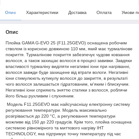
Опис
Характеристики
Доставка
Оплата
Умови п
Опис
Плойка GAMA G-EVO 25 (F11.25GEVO) оснащена робочим
стволом із корисною довжиною 110 мм, який має турмалінове
покриття. Турмалінове покриття забезпечує чудове ковзання
волосся, а також захищає волосся в процесі завивки. Завдяки
властивості турмаліну виділяти негативні іони при нагріванні,
волосся завжди буде захищене від втрати вологи. Негативні
іони стимулюють кутикулу волосся до закриття, в результаті
чого волосся залишається гідратованим, м'яким і блискучим.
Негативні іони сприяють зняттю статики з волосся, роблячи
його більш рухливим і слухняним.
Модель F11.25GEVO має найсучаснішу електронну систему
регулювання температури. Модель максимально
розігрівається до 220 °C, а регулювання температури
можливе від 150 до 220 градусів. Крім того, плойка оснащена
системою рівномірного та миттєвого нагріву IHT
TECHNOLOGY, яка підтримує точну температуру під час