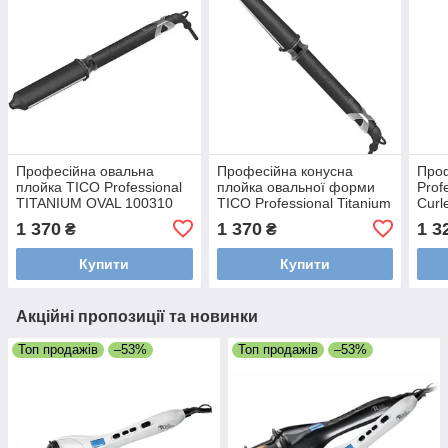
Професійна овальна
Професійна конусна
Проф
плойка TICO Professional
плойка овальної форми
Prof
TITANIUM OVAL 100310
TICO Professional Titanium
Curl
Oval Cone 100311
1 370
1 370
1 3
₴
₴
Купити
Купити
Акційні пропозиції та новинки
Топ продажів
–53%
Топ продажів
–53%