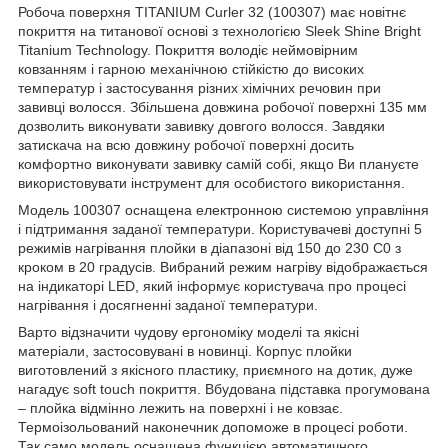
Робоча поверхня TITANIUM Curler 32 (100307) має новітнє
покриття на титанової основі з технологією Sleek Shine Bright
Titanium Technology. Покриття володіє неймовірним
ковзанням і гарною механічною стійкістю до високих
температур і застосування різних хімічних речовин при
завивці волосся. Збільшена довжина робочої поверхні 135 мм
дозволить виконувати завивку довгого волосся. Завдяки
затискача на всю довжину робочої поверхні досить
комфортно виконувати завивку самій собі, якщо Ви плануєте
використовувати інструмент для особистого використання.
Модель 100307 оснащена електронною системою управління
і підтримання заданої температури. Користувачеві доступні 5
режимів нагрівання плойки в діапазоні від 150 до 230 C
0
з
кроком в 20 градусів. Вибраний режим нагріву відображається
на індикаторі LED, який інформує користувача про процесі
нагрівання і досягненні заданої температури.
Варто відзначити чудову ергономіку моделі та якісні
матеріали, застосовувані в новинці. Корпус плойки
виготовлений з якісного пластику, приємного на дотик, дуже
нагадує soft touch покриття. Вбудована підставка прогумована
– плойка відмінно лежить на поверхні і не ковзає.
Термоізольований наконечник допоможе в процесі роботи.
Так само модель оснащена функцією автоматичного