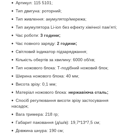
Артикул: 115 5101;
Тип двигуна: роторний;
Тип живлення: акумулятор/мережа;
Тип акумулятора Li-ion без ефекту хімічної пам'яті;
Час роботи:
3 години;
Час повного заряду:
2 години;
Світловий індикатор підзаряджання;
Кількість обертів за хвилину: 6000 об/хв;
Тип ножового блока: Т-подібний ножовий блок;
Ширина ножового блока: 40 мм;
Висота зрізу: 0,1 мм;
Матеріал ножового блока:
нержавіюча сталь;
Спосіб регулювання висоти зрізу застосування
насадок;
Вага тримера: 218 гр;
Габарит паковання (д/ш/в): 19,7*13*7,5 см;
Довжина шнура: 190 см;