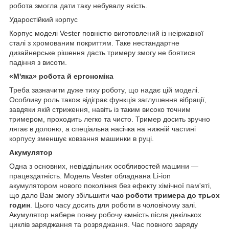
робота змогла дати таку небувалу якість.
Ударостійкий корпус
Корпус моделі Vester повністю виготовлений із неіржавкої
сталі з хромованим покриттям. Таке нестандартне
дизайнерське рішення дасть тримеру змогу не боятися
падіння з висоти.
«М'яка» робота й ергономіка
Треба зазначити дуже тиху роботу, що надає цій моделі.
Особливу роль також відіграє функція заглушення вібрації,
завдяки якій стриження, навіть із таким високо точним
тримером, проходить легко та чисто. Тример досить зручно
лягає в долоню, а спеціальна насічка на нижній частині
корпусу зменшує ковзання машинки в руці.
Акумулятор
Одна з основних, невіддільних особливостей машини —
працездатність. Модель Vester обладнана Li-ion
акумулятором нового покоління без ефекту хімічної пам'яті,
що дало Вам змогу збільшити
час роботи тримера до трьох
годин
. Цього часу досить для роботи в чоловічому залі.
Акумулятор набере повну робочу ємність після декількох
циклів заряджання та розряджання. Час повного заряду