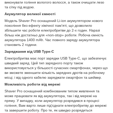
виконувати гоління вологого волосся, а також очищати лезо
та сітку під водою.
Акумулятор великої ємності
Модель Shaver Pro оснащений Li-ion акумулятором нового
покоління без ефекту хімічної пам'яті, що дозволило
збільшити час роботи електробритви до 2-х годин. Наразі
більш ніж достатньо для «non-stop» роботи. Робоча ємність
акумулятора 1400 mAh. Час повного заряду акумулятора
становить 2 години.
Заряджання від USB Type-C
Електробритва має порт зарядки USB Type-C, що забезпечує
швидкий заряд. Цей тип зарядного порту також
використовується у більшості сучасних смартфонах, через що
ви зможете зменшити кількість зарядних дротів на робочому
місці, і від одного кабелю заряджати смартфон та шейвер.
Можливість роботи від мережі
Shaver Pro оснащений комбінованим типом живлення та
може працювати як від акумулятора, так і від мережі на
пряму. У випадку, коли акумулятор розрядився в процесі
гоління, Вам варто лише під'єднати електробритву до мережі
та завершити роботу. Про те, як швидко розрядиться