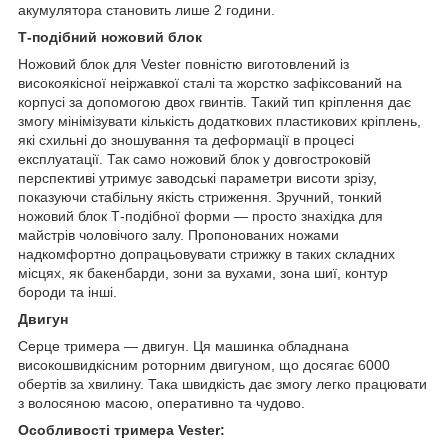
акумулятора становить лише 2 години.
Т-подібний ножовий блок
Ножовий блок для Vester повністю виготовлений із
високоякісної неіржавкої сталі та жорстко зафіксований на
корпусі за допомогою двох гвинтів. Такий тип кріплення дає
змогу мінімізувати кількість додаткових пластикових кріплень,
які схильні до зношування та деформації в процесі
експлуатації. Так само ножовий блок у довгостроковій
перспективі утримує заводські параметри висоти зрізу,
показуючи стабільну якість стриження. Зручний, тонкий
ножовий блок Т-подібної форми — просто знахідка для
майстрів чоловічого залу. Пропонованих ножами
надкомфортно допрацьовувати стрижку в таких складних
місцях, як бакенбарди, зони за вухами, зона шиї, контур
бороди та інші.
Двигун
Серце тримера — двигун. Ця машинка обладнана
високошвидкісним роторним двигуном, що досягає 6000
обертів за хвилину. Така швидкість дає змогу легко працювати
з волосяною масою, оперативно та чудово.
Особливості тримера Vester: