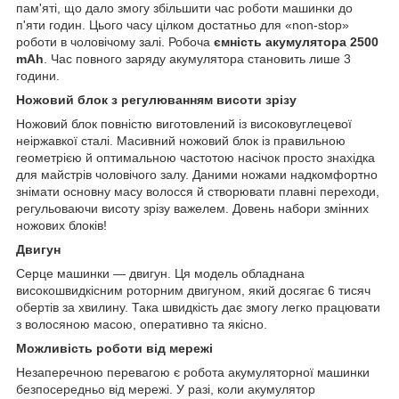
пам'яті, що дало змогу збільшити час роботи машинки до
п'яти годин. Цього часу цілком достатньо для «non-stop»
роботи в чоловічому залі. Робоча
ємність акумулятора 2500
mAh
. Час повного заряду акумулятора становить лише 3
години.
Ножовий блок з регулюванням висоти зрізу
Ножовий блок повністю виготовлений із високовуглецевої
неіржавкої сталі. Масивний ножовий блок із правильною
геометрією й оптимальною частотою насічок просто знахідка
для майстрів чоловічого залу. Даними ножами надкомфортно
знімати основну масу волосся й створювати плавні переходи,
регульоваючи висоту зрізу важелем. Довень набори змінних
ножових блоків!
Двигун
Серце машинки — двигун. Ця модель обладнана
високошвидкісним роторним двигуном, який досягає 6 тисяч
обертів за хвилину. Така швидкість дає змогу легко працювати
з волосяною масою, оперативно та якісно.
Можливість роботи від мережі
Незаперечною перевагою є робота акумуляторної машинки
безпосередньо від мережі. У разі, коли акумулятор