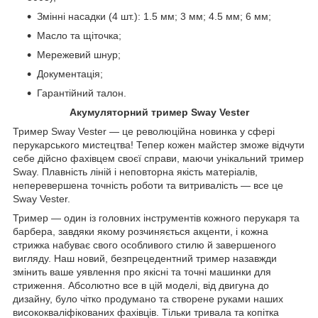
Змінні насадки (4 шт.): 1.5 мм; 3 мм; 4.5 мм; 6 мм;
Масло та щіточка;
Мережевий шнур;
Документація;
Гарантійний талон.
Акумуляторний тример Sway Vester
Тример Sway Vester — це революційна новинка у сфері
перукарського мистецтва! Тепер кожен майстер зможе відчути
себе дійсно фахівцем своєї справи, маючи унікальний тример
Sway. Плавність ліній і неповторна якість матеріалів,
неперевершена точність роботи та витривалість — все це
Sway Vester.
Тример — один із головних інструментів кожного перукаря та
барбера, завдяки якому розчиняється акценти, і кожна
стрижка набуває свого особливого стилю й завершеного
вигляду. Наш новий, безпрецедентний тример назавжди
змінить ваше уявлення про якісні та точні машинки для
стриження. Абсолютно все в цій моделі, від двигуна до
дизайну, було чітко продумано та створене руками наших
висококваліфікованих фахівців. Тільки тривала та копітка