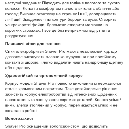
наступні завдання: Підходить для гоління вологого та сухого
волосся; Легко і з комфортом начисто виголить обличчя або
голову; Виконає окантовку на скронях і шиї, доопрацювати
лінії шиї; Змоделює чіткі контури бороди та вусів; Створить
ультракороткі фейди; Допоможе створити малюнки на
коротких стрижках. І все це без неприємних відчуттів та
роздратування.
Плаваючі сітки для гоління
Сітки електробритви Shaver Pro мають незалежний хід, що
дозволяє виконувати плавне контурування при постійному
контакті зі шкірою, і легко видаляти навіть найдрібнішу щетину
або щоденну.
Ударостійкий та ергономічний корпус
Корпус моделі Shaver Pro повністю виконаний із нержавіючої
сталі з хромованим покриттям. Таке дизайнерське рішення
захистить корпус електробритви від інтенсивних щоденних
навантажень та зношування окремих деталей. Кнопка увімк./
вимк. злегка втоплений у корпус, перемикається м'яко й не
заважає в роботі.
Вологозахист
Shaver Pro оснащений вологозахистом, що дозволить