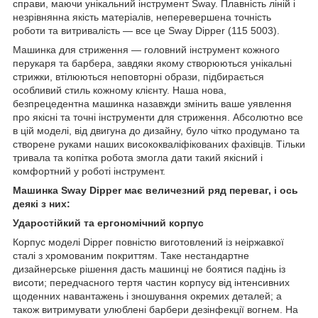
справи, маючи унікальний інструмент Sway. Плавність ліній і
незрівнянна якість матеріалів, неперевершена точність
роботи та витривалість — все це Sway Dipper (115 5003).
Машинка для стриження — головний інструмент кожного
перукаря та барбера, завдяки якому створюються унікальні
стрижки, втілюються неповторні образи, підбирається
особливий стиль кожному клієнту. Наша нова,
безпрецедентна машинка назавжди змінить ваше уявлення
про якісні та точні інструменти для стриження. Абсолютно все
в цій моделі, від двигуна до дизайну, було чітко продумано та
створене руками наших висококваліфікованих фахівців. Тільки
тривала та копітка робота змогла дати такий якісний і
комфортний у роботі інструмент.
Машинка Sway Dipper має величезний ряд переваг, і ось
деякі з них:
Ударостійкий та ергономічний корпус
Корпус моделі Dipper повністю виготовлений із неіржавкої
сталі з хромованим покриттям. Таке нестандартне
дизайнерське рішення дасть машинці не боятися падінь із
висоти; передчасного тертя частин корпусу від інтенсивних
щоденних навантажень і зношування окремих деталей; а
також витримувати улюблені барбери дезінфекції вогнем. На