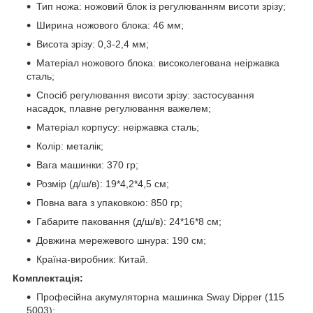
Тип ножа: ножовий блок із регулюванням висоти зрізу;
Ширина ножового блока: 46 мм;
Висота зрізу: 0,3-2,4 мм;
Матеріал ножового блока: високолегована неіржавка
сталь;
Спосіб регулювання висоти зрізу: застосування
насадок, плавне регулювання важелем;
Матеріал корпусу: неіржавка сталь;
Колір: металік;
Вага машинки: 370 гр;
Розмір (д/ш/в): 19*4,2*4,5 см;
Повна вага з упаковкою: 850 гр;
Габарите паковання (д/ш/в): 24*16*8 см;
Довжина мережевого шнура: 190 см;
Країна-виробник: Китай.
Комплектація:
Професійна акумуляторна машинка Sway Dipper (115
5003);