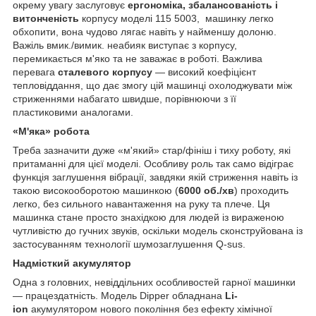
окрему увагу заслуговує
ергономіка, збалансованість і
витонченість
корпусу моделі 115 5003, машинку легко
обхопити, вона чудово лягає навіть у найменшу долоню.
Важіль вмик./вимик. неабияк виступає з корпусу,
перемикається м'яко та не заважає в роботі. Важлива
перевага
сталевого корпусу
— високий коефіцієнт
тепловіддання, що дає змогу цій машинці охолоджувати між
стриженнями набагато швидше, порівнюючи з її
пластиковими аналогами.
«М'яка» робота
Треба зазначити дуже «м'який» стар/фініш і тиху роботу, які
притаманні для цієї моделі. Особливу роль так само відіграє
функція заглушення вібрації, завдяки якій стриження навіть із
такою високооборотою машинкою (
6000 об./хв
) проходить
легко, без сильного навантаження на руку та плече. Ця
машинка стане просто знахідкою для людей із вираженою
чутливістю до гучних звуків, оскільки модель сконструйована із
застосуванням технології шумозаглушення Q-sus.
Надмісткий акумулятор
Одна з головних, невіддільних особливостей гарної машинки
— працездатність. Модель Dipper обладнана
Li-
ion
акумулятором нового покоління без ефекту хімічної