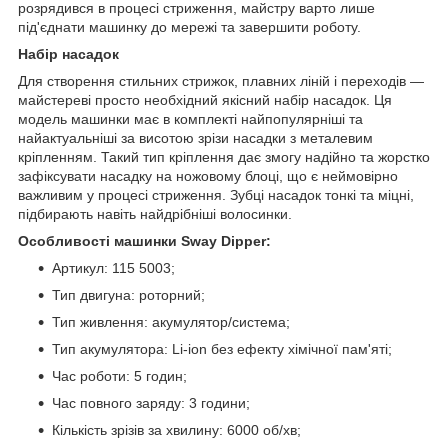
розрядився в процесі стриження, майстру варто лише
під'єднати машинку до мережі та завершити роботу.
Набір насадок
Для створення стильних стрижок, плавних ліній і переходів —
майстереві просто необхідний якісний набір насадок. Ця
модель машинки має в комплекті найпопулярніші та
найактуальніші за висотою зрізи насадки з металевим
кріпленням. Такий тип кріплення дає змогу надійно та жорстко
зафіксувати насадку на ножовому блоці, що є неймовірно
важливим у процесі стриження. Зубці насадок тонкі та міцні,
підбирають навіть найдрібніші волосинки.
Особливості машинки Sway Dipper:
Артикул: 115 5003;
Тип двигуна: роторний;
Тип живлення: акумулятор/система;
Тип акумулятора: Li-ion без ефекту хімічної пам'яті;
Час роботи: 5 годин;
Час повного заряду: 3 години;
Кількість зрізів за хвилину: 6000 об/хв;