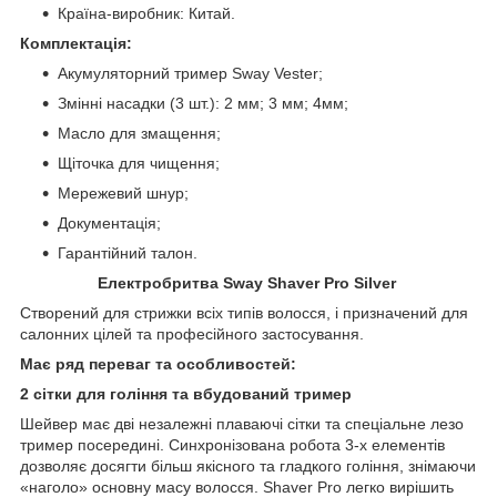
Країна-виробник: Китай.
Комплектація:
Акумуляторний тример Sway Vester;
Змінні насадки (3 шт.): 2 мм; 3 мм; 4мм;
Масло для змащення;
Щіточка для чищення;
Мережевий шнур;
Документація;
Гарантійний талон.
Електробритва Sway Shaver Pro Silver
Створений для стрижки всіх типів волосся, і призначений для
салонних цілей та професійного застосування.
Має ряд переваг та особливостей:
2 сітки для гоління та вбудований тример
Шейвер має дві незалежні плаваючі сітки та спеціальне лезо
тример посередині. Синхронізована робота 3-х елементів
дозволяє досягти більш якісного та гладкого гоління, знімаючи
«наголо» основну масу волосся. Shaver Pro легко вирішить