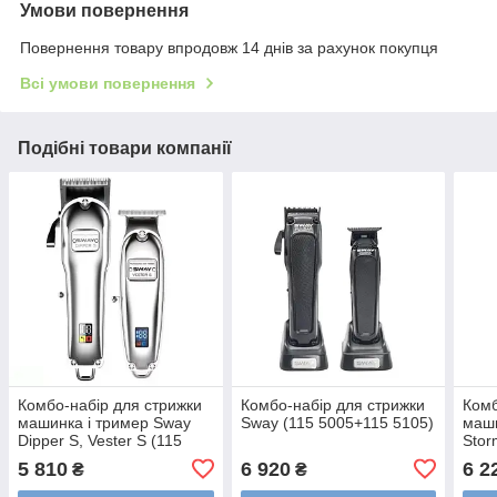
Умови повернення
Повернення товару впродовж 14 днів за рахунок покупця
Всі умови повернення
Подібні товари компанії
Комбо-набір для стрижки
Комбо-набір для стрижки
Комб
машинка і тример Sway
Sway (115 5005+115 5105)
маши
Dipper S, Vester S (115
Stor
KIT6)
5 810
6 920
6 2
₴
₴